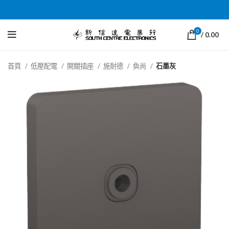
0
/
0.00
首頁
低壓配電
開關插座
施耐德
奐尚
石墨灰