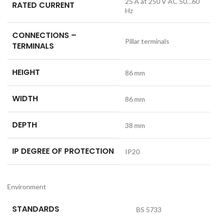
25 A at 250 V AC 50…60
RATED CURRENT
Hz
CONNECTIONS –
Pillar terminals
TERMINALS
HEIGHT
86 mm
WIDTH
86 mm
DEPTH
38 mm
IP DEGREE OF PROTECTION
IP20
Environment
STANDARDS
BS 5733