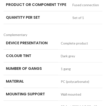
PRODUCT OR COMPONENT TYPE
Fused connection
QUANTITY PER SET
Set of 1
Complementary
DEVICE PRESENTATION
Complete product
COLOUR TINT
Dark grey
NUMBER OF GANGS
1 gang
MATERIAL
PC (polycarbonate)
MOUNTING SUPPORT
Wall mounted