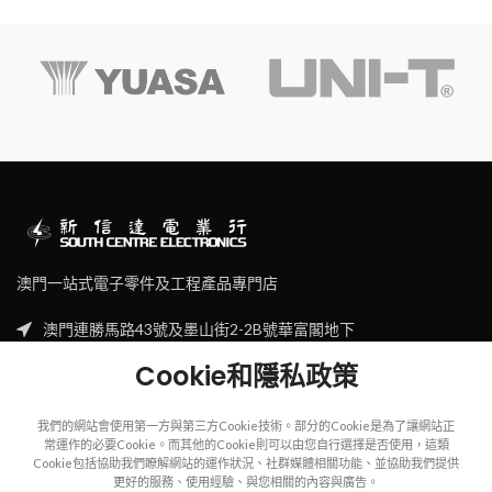
澳門一站式電子零件及工程產品專門店
澳門連勝馬路43號及墨山街2-2B號華富閣地下
Tel: (853) 2830 7910
Cookie和隱私政策
Email: sales@scecl.com
我們的網站會使用第一方與第三方Cookie技術。部分的Cookie是為了讓網站正
常運作的必要Cookie。而其他的Cookie則可以由您自行選擇是否使用，這類
Cookie包括協助我們瞭解網站的運作狀況、社群媒體相關功能、並協助我們提供
更好的服務、使用經驗、與您相關的內容與廣告。