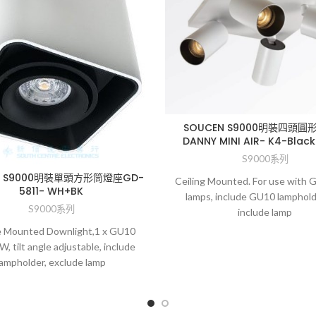
SOUCEN S9000明裝四頭圓
DANNY MINI AIR- K4-Black
S9000系列
N S9000明裝單頭方形筒燈座GD-
Ceiling Mounted. For use with
5811- WH+BK
lamps, include GU10 lamphold
S9000系列
include lamp
e Mounted Downlight,1 x GU10
, tilt angle adjustable, include
lampholder, exclude lamp