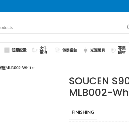
火牛
專業
低壓配電
儀器儀錶
光源燈具
電池
線材
座MLB002-White-
SOUCEN S
MLB002-Whi
FINISHING