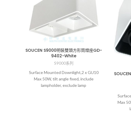
SOUCEN S9000明裝雙頭方形筒燈座GD-
9402-White
S9000系列
Surface Mounted Downlight,2 x GU10
SOUCE
Max 50W, tilt angle fixed, include
lampholder, exclude lamp
Surfac
Max 50W