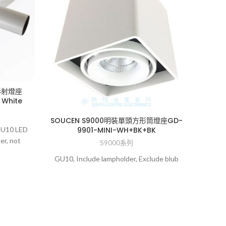
形射燈座
 White
SOUC
SOUCEN S9000明裝單頭方形筒燈座GD-
 GU10 LED
9901-MINI-WH+BK+BK
er, not
S9000系列
Surf
GU10, Include lampholder, Exclude blub
Ma