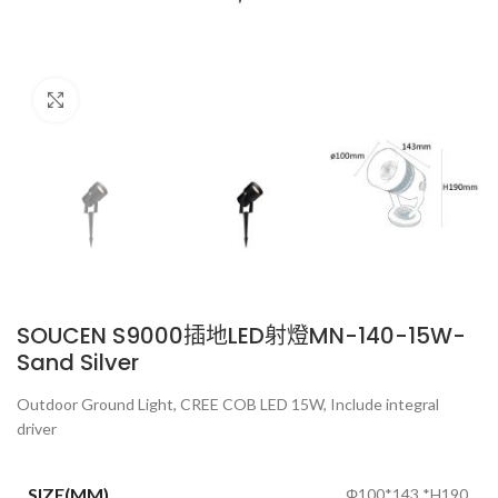
Click to enlarge
SOUCEN S9000插地LED射燈MN-140-15W-
Sand Silver
Outdoor Ground Light, CREE COB LED 15W, Include integral
driver
SIZE(MM)
Φ100*143 *H190