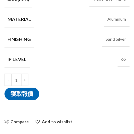
MATERIAL
Aluminum
FINISHING
Sand Silver
IP LEVEL
65
獲取報價
Compare
Add to wishlist