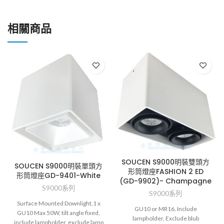
相關商品
SOUCEN S9000明裝雙頭方
SOUCEN S9000明裝單頭方
形筒燈座FASHION 2 ED
形筒燈座GD-9401-White
(GD-9902)- Champagne
S9000系列
S9000系列
Surface Mounted Downlight,1 x
GU10 or MR16, Include
GU10 Max 50W, tilt angle fixed,
lampholder, Exclude blub
include lampholder, exclude lamp