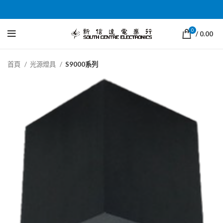
0
/
0.00
首頁
光源燈具
S9000系列