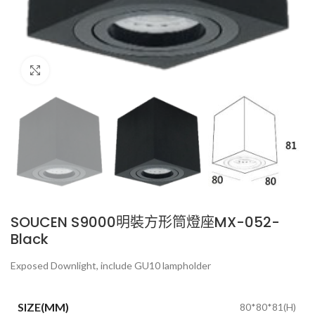
Click to enlarge
SOUCEN S9000明裝方形筒燈座MX-052-
Black
Exposed Downlight, include GU10 lampholder
SIZE(MM)
80*80*81(H)