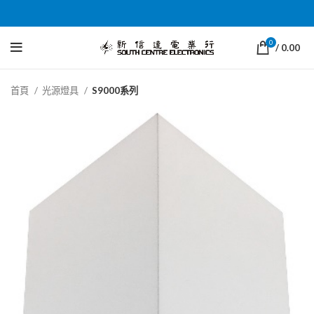
0
/
0.00
首頁
光源燈具
S9000系列