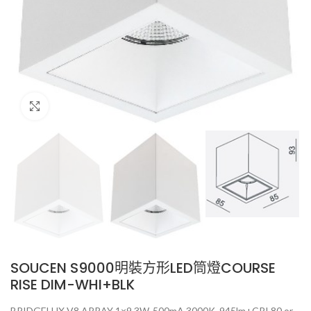
Click to enlarge
SOUCEN S9000明裝方形LED筒燈COURSE
RISE DIM-WHI+BLK
BRIDGELUX V8 ARRAY 1×9.3W, 500mA 3000K, 945lm+CRI 80 or