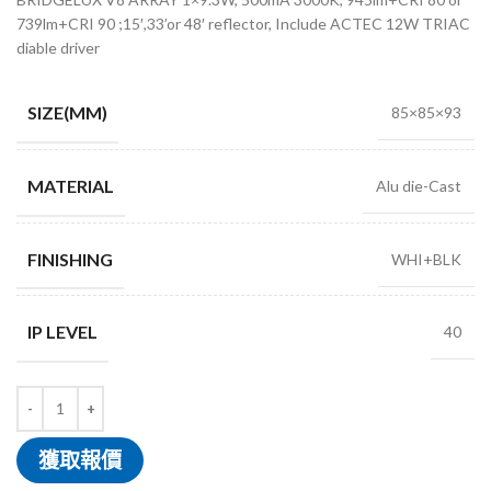
739lm+CRI 90 ;15′,33’or 48′ reflector, Include ACTEC 12W TRIAC
diable driver
SIZE(MM)
85×85×93
MATERIAL
Alu die-Cast
FINISHING
WHI+BLK
IP LEVEL
40
獲取報價