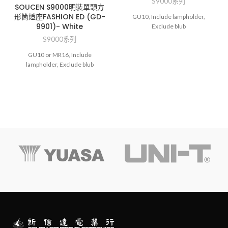
S9000系列
SOUCEN S9000明裝單頭方
形筒燈座FASHION ED (GD-
GU10, Include lampholder,
9901)- White
Exclude blub
S9000系列
GU10 or MR16, Include
lampholder, Exclude blub