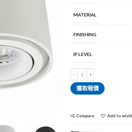
MATERIAL
FINISHING
IP LEVEL
獲取報價
Compare
Add to wishl