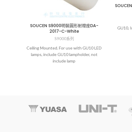
SOUCE
SOUCEN S9000明裝圓形射燈座DA-
GU10, I
2017-C-White
S9000系列
Ceiling Mounted. For use with GU10 LED
lamps, include GU10 lampholder, not
include lamp