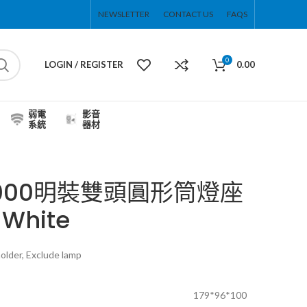
NEWSLETTER
CONTACT US
FAQS
0
LOGIN / REGISTER
0.00
弱電
影音
系統
器材
S9000明裝雙頭圓形筒燈座
White
older, Exclude lamp
179*96*100