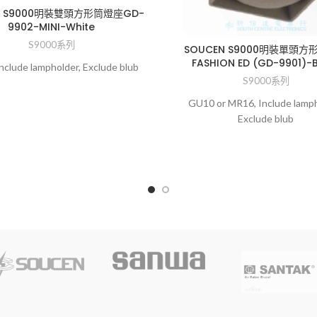
N S9000明裝雙頭方形筒燈座GD-
9902-MINI-White
S9000系列
SOUCEN S9000明裝單頭方
FASHION ED (GD-9901)-
nclude lampholder, Exclude blub
S9000系列
GU10 or MR16, Include lamph
Exclude blub