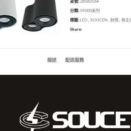
貨號:
28060164
分類:
S9000系列
標籤:
LED
,
SOUCEN
,
射燈
,
無主
Share:
描述
配送服務