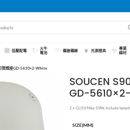
火牛
專業
低壓配電
儀器儀錶
光源燈具
電池
線材
筒燈座GD-5610×2-White
SOUCEN 
GD-5610×2-
2 x GU10 Max 50W, include lamph
SIZE(MM)