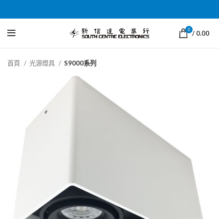
0
/
0.00
首頁
光源燈具
S9000系列