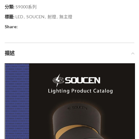
分類:
S9000系列
標籤:
LED
,
SOUCEN
,
射燈
,
無主燈
Share:
描述