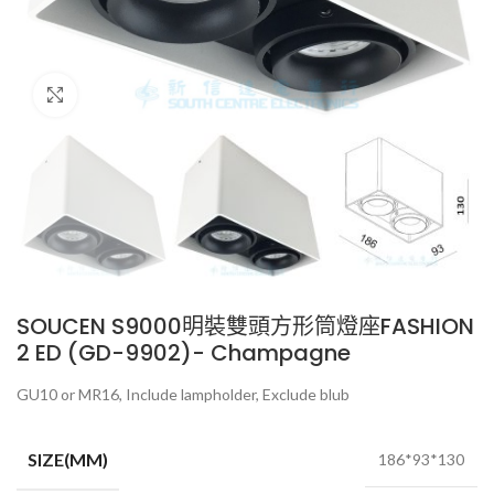
Click to enlarge
SOUCEN S9000明裝雙頭方形筒燈座FASHION
2 ED (GD-9902)- Champagne
GU10 or MR16, Include lampholder, Exclude blub
SIZE(MM)
186*93*130