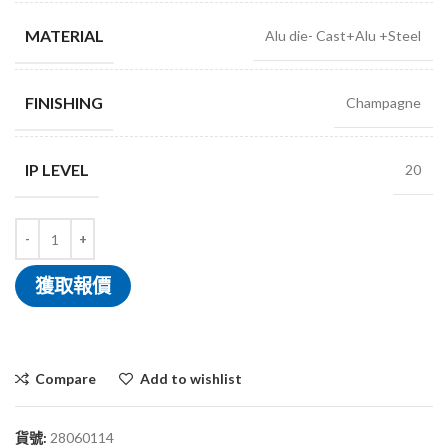
MATERIAL
Alu die- Cast+Alu +Steel
FINISHING
Champagne
IP LEVEL
20
獲取報價
Compare
Add to wishlist
貨號:
28060114