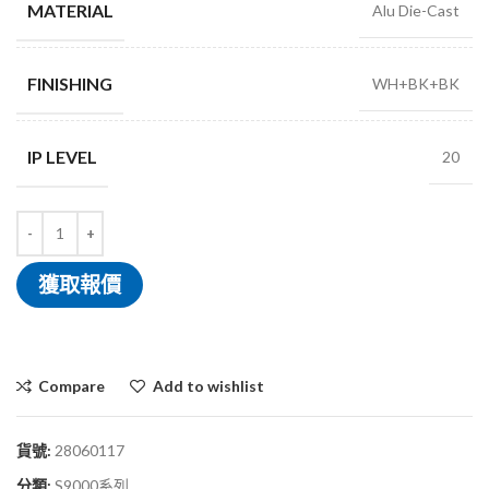
MATERIAL
Alu Die-Cast
FINISHING
WH+BK+BK
IP LEVEL
20
獲取報價
Compare
Add to wishlist
貨號:
28060117
分類:
S9000系列