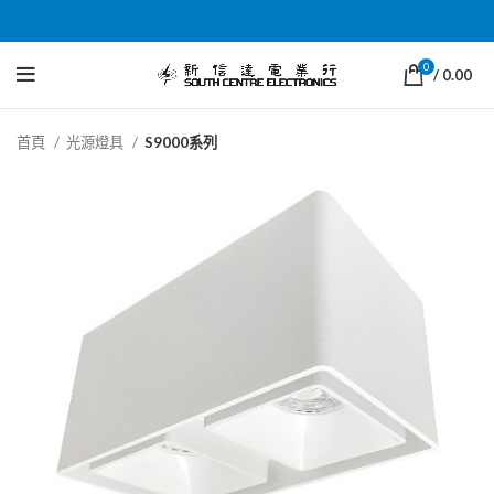
0
/
0.00
首頁
光源燈具
S9000系列