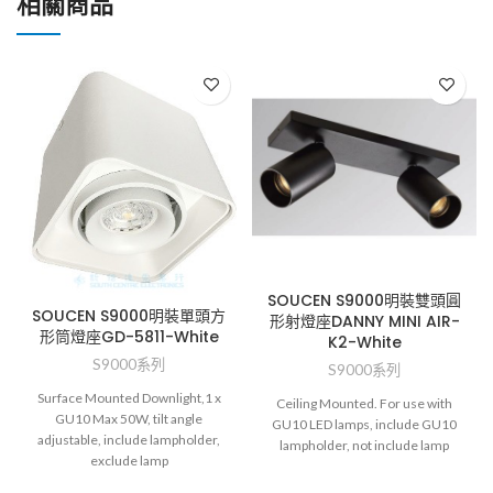
相關商品
SOUCEN S9000明裝雙頭圓
SOUCEN S9000明裝單頭方
形射燈座DANNY MINI AIR-
形筒燈座GD-5811-White
K2-White
S9000系列
S9000系列
Surface Mounted Downlight,1 x
Ceiling Mounted. For use with
GU10 Max 50W, tilt angle
GU10 LED lamps, include GU10
adjustable, include lampholder,
lampholder, not include lamp
exclude lamp