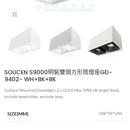
Click to enlarge
SOUCEN S9000明裝雙頭方形筒燈座GD-
9402- WH+BK+BK
Surface Mounted Downlight,2 x GU10 Max 50W, tilt angle fixed,
include lampholder, exclude lamp
SIZE(MM)
188*94*H94