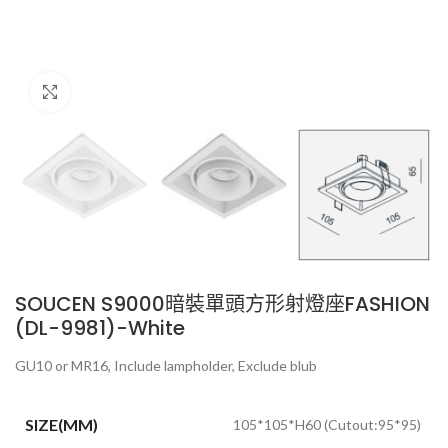
Click to enlarge
SOUCEN S9000暗裝單頭方形射燈座FASHION
(DL-9981)-White
GU10 or MR16, Include lampholder, Exclude blub
SIZE(MM)
105*105*H60 (Cutout:95*95)