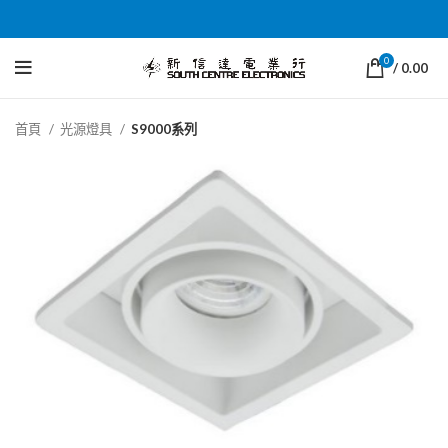
0
/
0.00
首頁
光源燈具
S9000系列