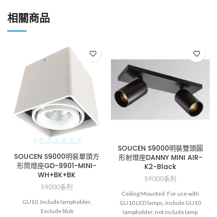
相關商品
SOUCEN S9000明裝雙頭圓
SOUCEN S9000明裝單頭方
形射燈座DANNY MINI AIR-
形筒燈座GD-9901-MINI-
K2-Black
WH+BK+BK
S9000系列
S9000系列
Ceiling Mounted. For use with
GU10, Include lampholder,
GU10 LED lamps, include GU10
Exclude blub
lampholder, not include lamp