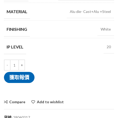
MATERIAL
Alu die- Cast+Alu +Steel
FINISHING
White
IP LEVEL
20
獲取報價
Compare
Add to wishlist
貨號:
28060217