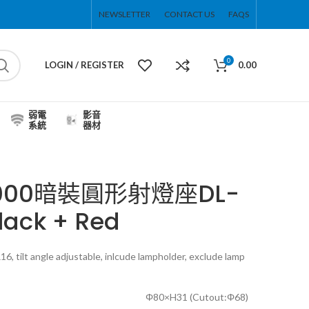
NEWSLETTER
CONTACT US
FAQS
0
LOGIN / REGISTER
0.00
弱電
影音
系統
器材
9000暗裝圓形射燈座DL-
lack + Red
 tilt angle adjustable, inlcude lampholder, exclude lamp
Φ80×H31 (Cutout:Φ68)