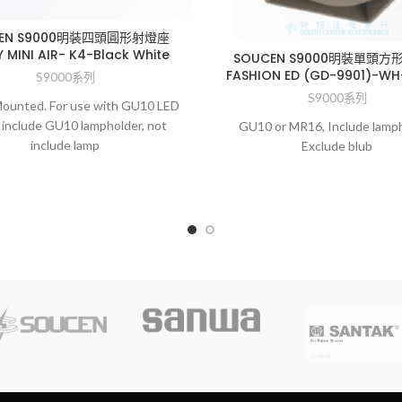
CEN S9000明裝四頭圓形射燈座
 MINI AIR- K4-Black White
SOUCEN S9000明裝單頭方
FASHION ED (GD-9901)-W
S9000系列
S9000系列
Mounted. For use with GU10 LED
 include GU10 lampholder, not
GU10 or MR16, Include lamph
include lamp
Exclude blub