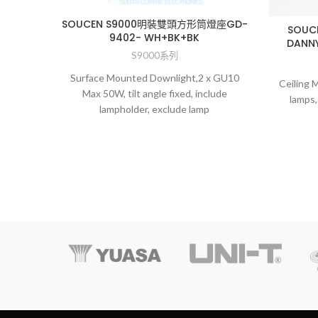
SOUCEN S9000明裝雙頭方形筒燈座GD-
SOU
9402- WH+BK+BK
DANNY
S9000系列
Surface Mounted Downlight,2 x GU10
Ceiling 
Max 50W, tilt angle fixed, include
lamps,
lampholder, exclude lamp