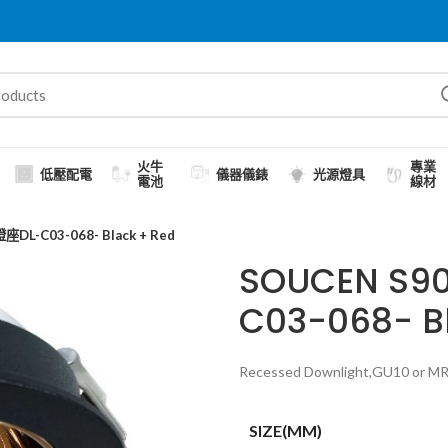
火牛
專業
低壓配電
儀器儀錶
光源燈具
電池
線材
L-C03-068- Black + Red
SOUCEN S
C03-068- B
Recessed Downlight,GU10 or MR16,
SIZE(MM)