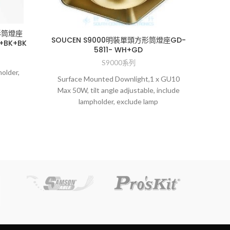
形筒燈座
SO
SOUCEN S9000明裝單頭方形筒燈座GD-
H+BK+BK
D
5811- WH+GD
S9000系列
older,
Ceilin
Surface Mounted Downlight,1 x GU10
lamp
Max 50W, tilt angle adjustable, include
lampholder, exclude lamp