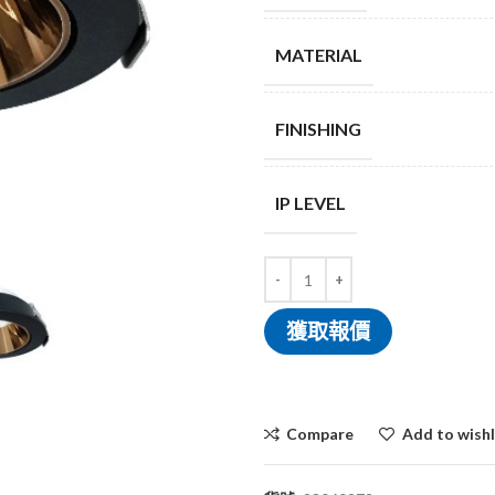
MATERIAL
FINISHING
IP LEVEL
獲取報價
Compare
Add to wishl