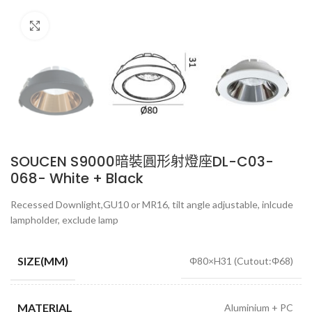
Click to enlarge
SOUCEN S9000暗裝圓形射燈座DL-C03-
068- White + Black
Recessed Downlight,GU10 or MR16, tilt angle adjustable, inlcude
lampholder, exclude lamp
SIZE(MM)
Φ80×H31 (Cutout:Φ68)
MATERIAL
Aluminium + PC