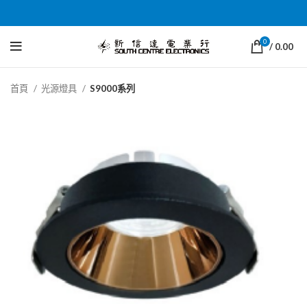
0
/
0.00
首頁
光源燈具
S9000系列