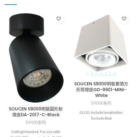
SOUCEN S9000明裝單頭方
形筒燈座GD-9901-MINI-
White
S9000系列
SOUCEN S9000明裝圓形射
GU10, Include lampholder,
燈座DA-2017-C-Black
Exclude blub
S9000系列
Ceiling Mounted. For use with