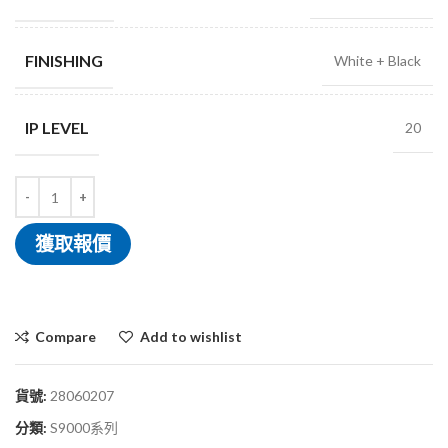
FINISHING
White + Black
IP LEVEL
20
獲取報價
Compare
Add to wishlist
貨號:
28060207
分類:
S9000系列