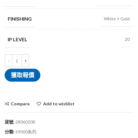
FINISHING
White + Gold
IP LEVEL
20
獲取報價
Compare
Add to wishlist
貨號:
28060208
分類:
S9000系列