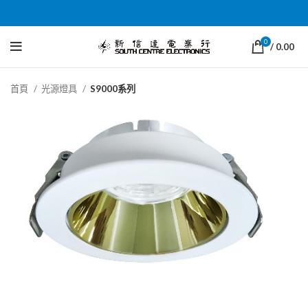
0
/
0.00
首頁
光源燈具
S9000系列