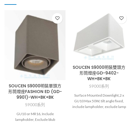
SOUCEN S9000明裝雙頭方
形筒燈座GD-9402-
WH+BK+BK
SOUCEN S9000明裝單頭方
S9000系列
形筒燈座FASHION ED (GD-
Surface Mounted Downlight,2 x
9901)-WH+BK+BK
GU10 Max 50W, tilt angle fixed,
S9000系列
include lampholder, exclude lamp
GU10 or MR16, Include
lampholder, Exclude blub