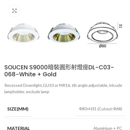
Click to enlarge
SOUCEN S9000暗裝圓形射燈座DL-C03-
068-White + Gold
Recessed Downlight,GU10 or MR16, tilt angle adjustable, inlcude
lampholder, exclude lamp
SIZE(MM)
Φ80×H31 (Cutout:Φ68)
MATERIAL
Aluminium + PC