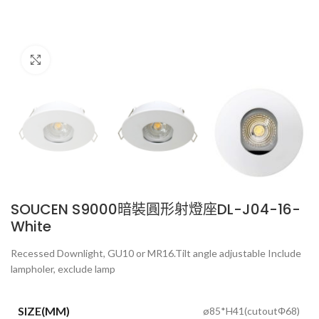
Click to enlarge
SOUCEN S9000暗裝圓形射燈座DL-J04-16-
White
Recessed Downlight, GU10 or MR16.Tilt angle adjustable Include
lampholer, exclude lamp
SIZE(MM)
ø85*H41(cutoutΦ68)