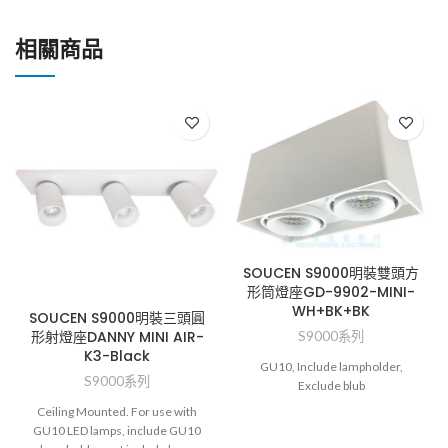
相關商品
SOUCEN S9000明裝雙頭方
形筒燈座GD-9902-MINI-
WH+BK+BK
SOUCEN S9000明裝三頭圓
形射燈座DANNY MINI AIR-
S9000系列
K3-Black
GU10, Include lampholder,
S9000系列
Exclude blub
Ceiling Mounted. For use with
GU10 LED lamps, include GU10