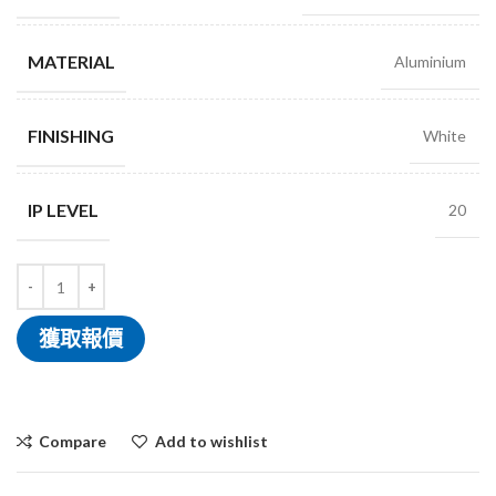
MATERIAL
Aluminium
FINISHING
White
IP LEVEL
20
獲取報價
Compare
Add to wishlist