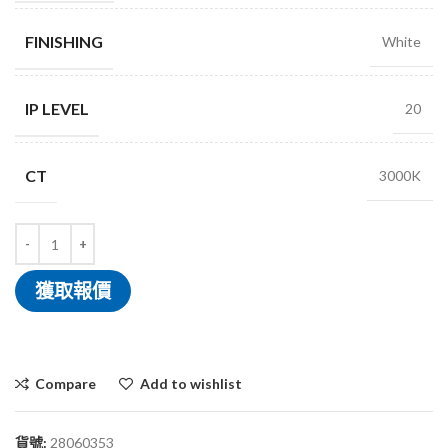
FINISHING
White
IP LEVEL
20
CT
3000K
獲取報價
Compare
Add to wishlist
貨號:
28060353