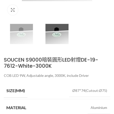
Click to enlarge
SOUCEN S9000暗裝圓形LED射燈DE-19-
7612-White-3000K
COB LED 9W, Adjustable angle, 3000K, include Driver
SIZE(MM)
Ø87*74(Cutout:Ø75)
MATERIAL
Aluminium