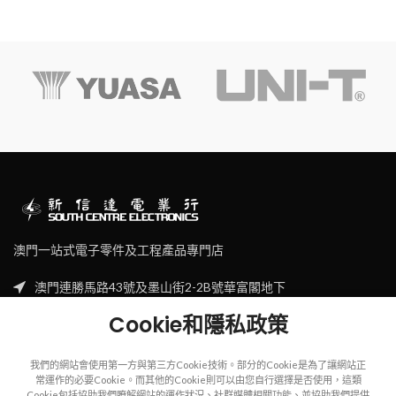
澳門一站式電子零件及工程產品專門店
澳門連勝馬路43號及墨山街2-2B號華富閣地下
Tel: (853) 2830 7910
Cookie和隱私政策
Email: sales@scecl.com
我們的網站會使用第一方與第三方Cookie技術。部分的Cookie是為了讓網站正
常運作的必要Cookie。而其他的Cookie則可以由您自行選擇是否使用，這類
Cookie包括協助我們瞭解網站的運作狀況、社群媒體相關功能、並協助我們提供