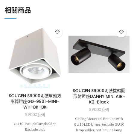
相關商品
SOUCEN S9000明裝雙頭圓
SOUCEN S9000明裝單頭方
形射燈座DANNY MINI AIR-
形筒燈座GD-9901-MINI-
K2-Black
WH+BK+BK
S9000系列
S9000系列
Ceiling Mounted. For use with
GU10, Include lampholder,
GU10 LED lamps, include GU10
Exclude blub
lampholder, not include lamp