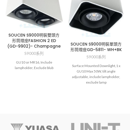
SOUCEN S9000明裝雙頭方
形筒燈座FASHION 2 ED
SOUCEN S9000明裝單頭方
(GD-9902)- Champagne
形筒燈座GD-5811- WH+BK
S9000系列
S9000系列
GU10 or MR16, Include
Surface Mounted Downlight,1 x
lampholder, Exclude blub
GU10 Max 50W, tilt angle
adjustable, include lampholder,
exclude lamp