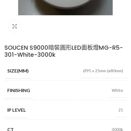
Click to enlarge
SOUCEN S9000暗裝圓形LED面板燈MG-R5-
301-White-3000k
SIZE(MM)
Ø95 x 25mm (ø80mm)
FINISHING
White
IP LEVEL
21
CT
3000k