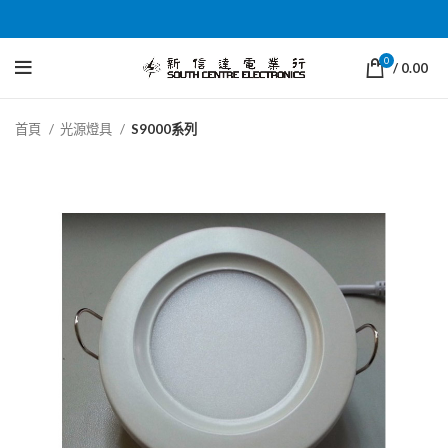
0
/
0.00
首頁
光源燈具
S9000系列