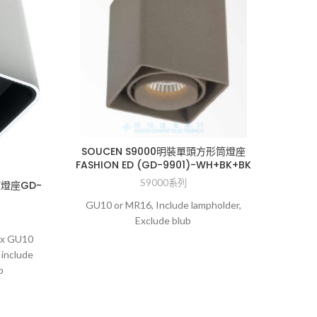
SOUCEN S9000明裝單頭方形筒燈座
FASHION ED (GD-9901)-WH+BK+BK
SOUC
S9000系列
筒燈座GD-
GU10 or MR16, Include lampholder,
Surf
Exclude blub
Ma
 x GU10
 include
p