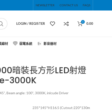
NEWSLETTER
CONTACT US
FAQS
0
LOGIN / REGISTER
0.00
業線材
弱電系統
影音器材
9000暗裝長方形LED射燈
te-3000K
5˚, Beam angle: 100˚, 3000K, inlcude Driver
235*145*H116.5 (Cutout:220*130m