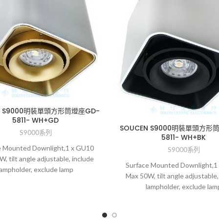
N S9000明裝單頭方形筒燈座GD-
5811- WH+GD
SOUCEN S9000明裝單頭方形
S9000系列
5811- WH+BK
e Mounted Downlight,1 x GU10
S9000系列
, tilt angle adjustable, include
Surface Mounted Downlight,1
lampholder, exclude lamp
Max 50W, tilt angle adjustable,
lampholder, exclude lam