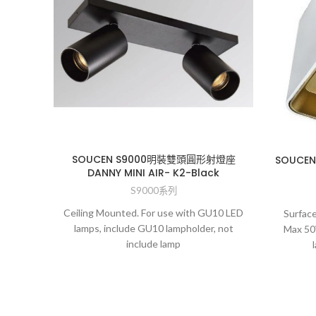
SOUCEN S9000明裝雙頭圓形射燈座
SOUCE
DANNY MINI AIR- K2-Black
S9000系列
Ceiling Mounted. For use with GU10 LED
Surfac
lamps, include GU10 lampholder, not
Max 50W
include lamp