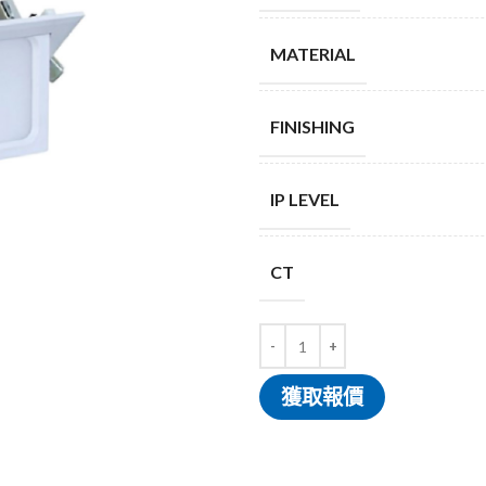
MATERIAL
FINISHING
IP LEVEL
CT
獲取報價