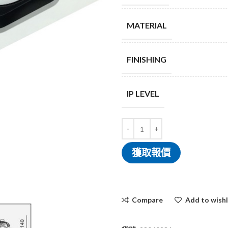
MATERIAL
FINISHING
IP LEVEL
獲取報價
Compare
Add to wishl