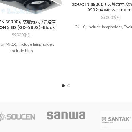
SOUCEN S9000明裝雙頭方形
9902-MINI-WH+BK+B
S9000系列
CEN S9000明裝雙頭方形筒燈座
GU10, Include lampholder, Excl
ON 2 ED (GD-9902)-Black
S9000系列
or MR16, Include lampholder,
Exclude blub