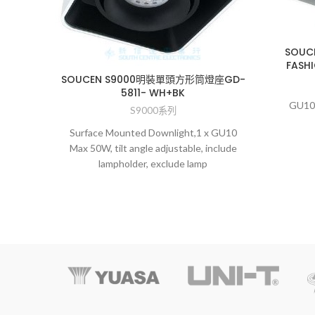
SOU
FASHI
SOUCEN S9000明裝單頭方形筒燈座GD-
5811- WH+BK
GU10 
S9000系列
Surface Mounted Downlight,1 x GU10
Max 50W, tilt angle adjustable, include
lampholder, exclude lamp