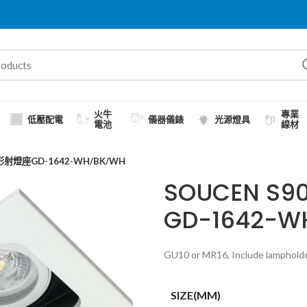
火牛
專業
低壓配電
儀器儀錶
光源燈具
電池
線材
形射燈座GD-1642-WH/BK/WH
SOUCEN 
GD-1642-W
GU10 or MR16, Include lampholde
SIZE(MM)