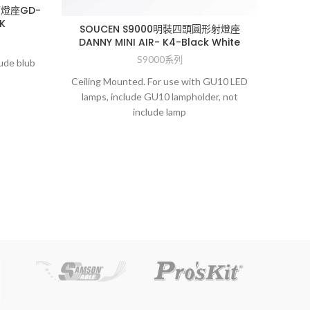
筒燈座GD-
K
SOUCEN S9000明裝四頭圓形射燈座
DANNY MINI AIR- K4-Black White
SO
S9000系列
ude blub
D
Ceiling Mounted. For use with GU10 LED
lamps, include GU10 lampholder, not
Ceilin
include lamp
lamp