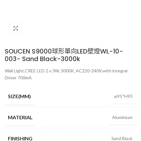
Click to enlarge
SOUCEN S9000球形單向LED壁燈WL-10-
003- Sand Black-3000k
Wall Light,CREE LED 2 x 3W, 3000K, AC220-240V,with integral
Driver 700mA
SIZE(MM)
ø95*H93
MATERIAL
Aluminium
FINISHING
Sand Black