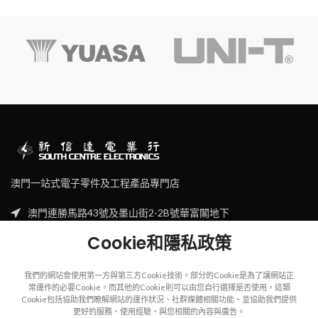
澳門一站式電子零件及工程產品專門店
澳門連勝馬路43號及墨山街2-2B號華富閣地下
Tel: (853) 2830 7910
Cookie和隱私政策
Email: sales@scecl.com
我們的網站會使用第一方與第三方Cookie技術。部分的Cookie是為了讓網站正
常運作的必要Cookie。而其他的Cookie則可以由您自行選擇是否使用，這類
Cookie包括協助我們瞭解網站的運作狀況、社群媒體相關功能、並協助我們提供
更好的服務、使用經驗、與您相關的內容與廣告。