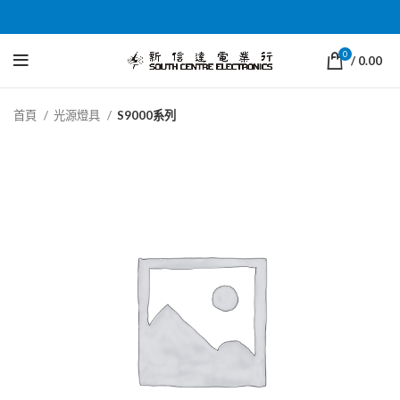
0
/
0.00
首頁
光源燈具
S9000系列