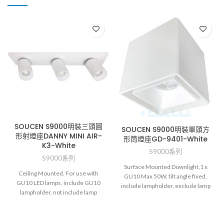
SOUCEN S9000明裝三頭圓
SOUCEN S9000明裝單頭方
形射燈座DANNY MINI AIR-
形筒燈座GD-9401-White
K3-White
S9000系列
S9000系列
Surface Mounted Downlight,1 x
Ceiling Mounted. For use with
GU10 Max 50W, tilt angle fixed,
GU10 LED lamps, include GU10
include lampholder, exclude lamp
lampholder, not include lamp