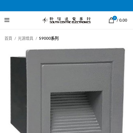
0
/
0.00
首頁
光源燈具
S9000系列