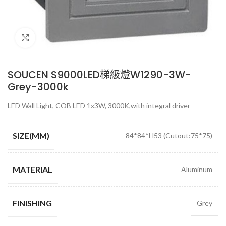
Click to enlarge
SOUCEN S9000LED梯級燈W1290-3W-
Grey-3000k
LED Wall Light, COB LED 1x3W, 3000K,with integral driver
SIZE(MM)
84*84*H53 (Cutout:75*75)
MATERIAL
Aluminum
FINISHING
Grey