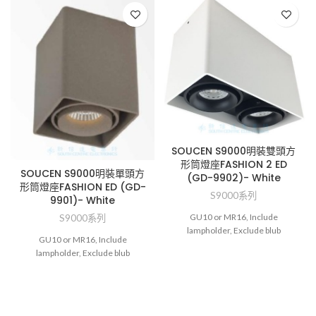
SOUCEN S9000明裝雙頭方
形筒燈座FASHION 2 ED
SOUCEN S9000明裝單頭方
(GD-9902)- White
形筒燈座FASHION ED (GD-
S9000系列
9901)- White
GU10 or MR16, Include
S9000系列
lampholder, Exclude blub
GU10 or MR16, Include
lampholder, Exclude blub