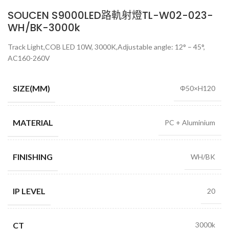
SOUCEN S9000LED路軌射燈TL-W02-023-
WH/BK-3000k
Track Light,COB LED 10W, 3000K,Adjustable angle: 12° – 45°,
AC160-260V
SIZE(MM)
Φ50×H120
MATERIAL
PC + Aluminium
FINISHING
WH/BK
IP LEVEL
20
CT
3000k