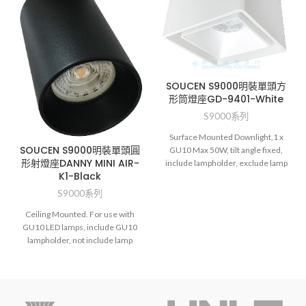
SOUCEN S9000明裝單頭方
形筒燈座GD-9401-White
S9000系列
Surface Mounted Downlight,1 x
SOUCEN S9000明裝單頭圓
GU10 Max 50W, tilt angle fixed,
形射燈座DANNY MINI AIR-
include lampholder, exclude lamp
K1-Black
S9000系列
Ceiling Mounted. For use with
GU10 LED lamps, include GU10
lampholder, not include lamp