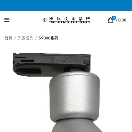
0
/
0.00
首頁
光源燈具
S9000系列