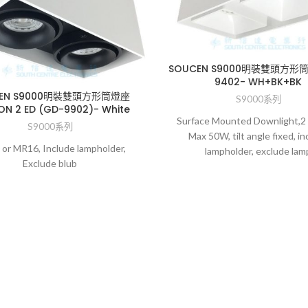
SOUCEN S9000明裝雙頭方形
9402- WH+BK+BK
CEN S9000明裝雙頭方形筒燈座
S9000系列
ON 2 ED (GD-9902)- White
Surface Mounted Downlight,2
S9000系列
Max 50W, tilt angle fixed, in
or MR16, Include lampholder,
lampholder, exclude lam
Exclude blub