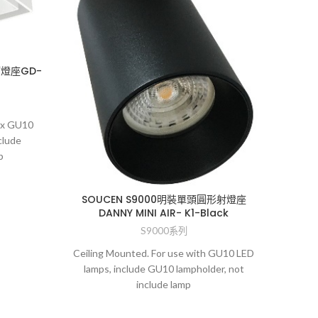
SOUC
筒燈座GD-
GU10,
 x GU10
clude
p
SOUCEN S9000明裝單頭圓形射燈座
DANNY MINI AIR- K1-Black
S9000系列
Ceiling Mounted. For use with GU10 LED
lamps, include GU10 lampholder, not
include lamp