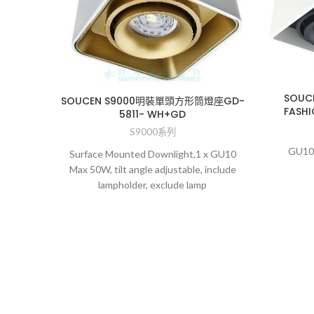
SOU
SOUCEN S9000明裝單頭方形筒燈座GD-
FASHI
5811- WH+GD
S9000系列
GU10 
Surface Mounted Downlight,1 x GU10
Max 50W, tilt angle adjustable, include
lampholder, exclude lamp