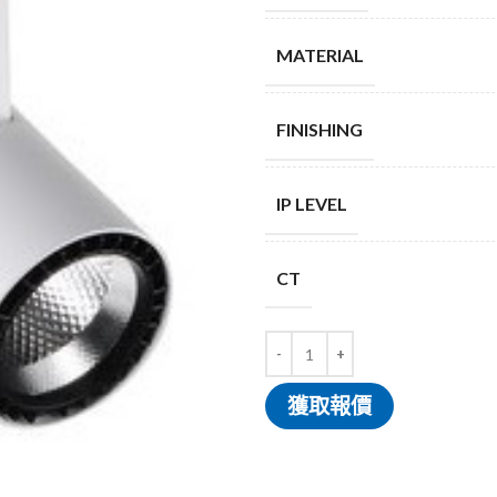
MATERIAL
FINISHING
IP LEVEL
CT
獲取報價