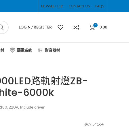
NEWSLETTER
CONTACT US
FAQS
0
LOGIN / REGISTER
0.00
線材
弱電系統
影音器材
9000LED路軌射燈ZB-
ite-6000k
0, 220V, Include driver
ø69.5*164