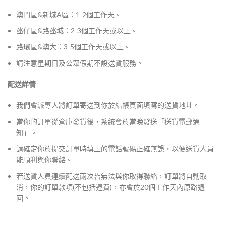
澳門區&新城A區：1-2個工作天。
氹仔區&路氹城：2-3個工作天或以上。
路環區&澳大：3-5個工作天或以上。
請注意星期日及公眾假期不設送貨服務。
配送詳情
我們會派專人將訂單寄送到你於結帳頁面填寫的送貨地址。
當你的訂單從倉庫發貨後，系統會於當晚發送「送貨電郵通
知」。
請確定你於提交訂單時填上的電話號碼正確無誤，以便送貨人員
能順利與你聯絡。
若送貨人員連續配送兩次皆無法與你取得聯絡，訂單將自動取
消，你的訂單款項(不包括運費)，亦會於20個工作天內原路退
回。