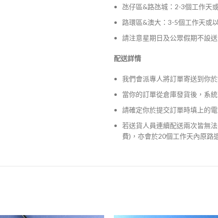
氹仔區&路氹城：2-3個工作天
路環區&澳大：3-5個工作天或
請注意星期日及公眾假期不設送
配送詳情
我們會派專人將訂單寄送到你於
當你的訂單從倉庫發貨後，系統
請確定你於提交訂單時填上的電
若送貨人員連續配送兩次皆無法
費)，亦會於20個工作天內原路