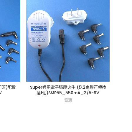
插頭)配散
Super通用電子穩壓火牛 (送2扁腳可轉換
Sup
V
插1個)SMP55_550mA_3/5-9V
電源