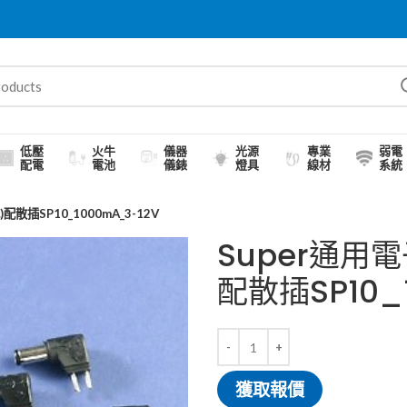
低壓
火牛
儀器
光源
專業
弱電
配電
電池
儀錶
燈具
線材
系統
散插SP10_1000mA_3-12V
Super通用
配散插SP10_
獲取報價