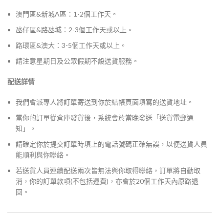
澳門區&新城A區：1-2個工作天。
氹仔區&路氹城：2-3個工作天或以上。
路環區&澳大：3-5個工作天或以上。
請注意星期日及公眾假期不設送貨服務。
配送詳情
我們會派專人將訂單寄送到你於結帳頁面填寫的送貨地址。
當你的訂單從倉庫發貨後，系統會於當晚發送「送貨電郵通
知」。
請確定你於提交訂單時填上的電話號碼正確無誤，以便送貨人員
能順利與你聯絡。
若送貨人員連續配送兩次皆無法與你取得聯絡，訂單將自動取
消，你的訂單款項(不包括運費)，亦會於20個工作天內原路退
回。