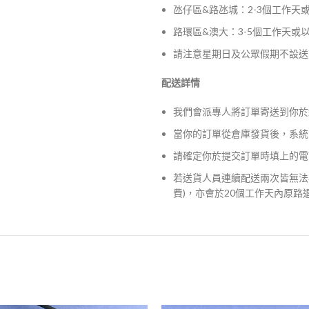
氹仔區&路氹城：2-3個工作天
路環區&澳大：3-5個工作天或
請注意星期日及公眾假期不設送
配送詳情
我們會派專人將訂單寄送到你於
當你的訂單從倉庫發貨後，系統
請確定你於提交訂單時填上的電
若送貨人員連續配送兩次皆無法
費)，亦會於20個工作天內原路