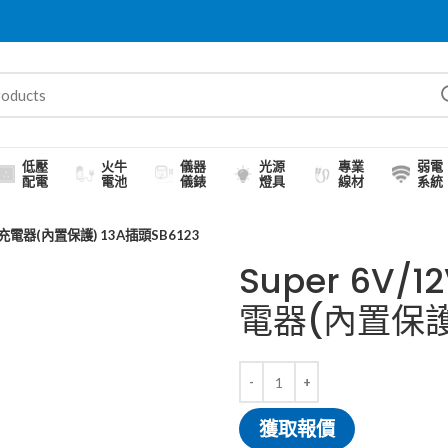
低壓
火牛
儀器
光源
專業
弱電
配電
電池
儀錶
燈具
線材
系統
充電器(內置保護) 13A插頭SB6123
Super 6V
電器(內置保護)
獲取報價