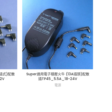
直插式)配散
Super通用電子穩壓火牛 (13A插頭)配散
Sup
2V
插TP45_5.5A_18-24V
插
電源