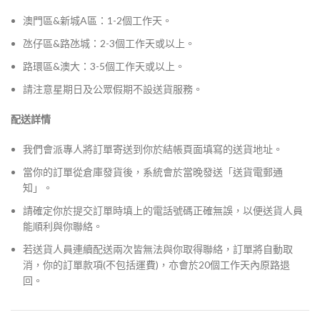
澳門區&新城A區：1-2個工作天。
氹仔區&路氹城：2-3個工作天或以上。
路環區&澳大：3-5個工作天或以上。
請注意星期日及公眾假期不設送貨服務。
配送詳情
我們會派專人將訂單寄送到你於結帳頁面填寫的送貨地址。
當你的訂單從倉庫發貨後，系統會於當晚發送「送貨電郵通
知」。
請確定你於提交訂單時填上的電話號碼正確無誤，以便送貨人員
能順利與你聯絡。
若送貨人員連續配送兩次皆無法與你取得聯絡，訂單將自動取
消，你的訂單款項(不包括運費)，亦會於20個工作天內原路退
回。