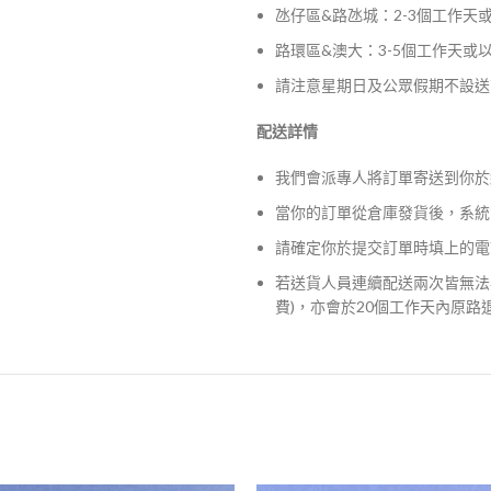
氹仔區&路氹城：2-3個工作天
路環區&澳大：3-5個工作天或
請注意星期日及公眾假期不設送
配送詳情
我們會派專人將訂單寄送到你於
當你的訂單從倉庫發貨後，系統
請確定你於提交訂單時填上的電
若送貨人員連續配送兩次皆無法
費)，亦會於20個工作天內原路