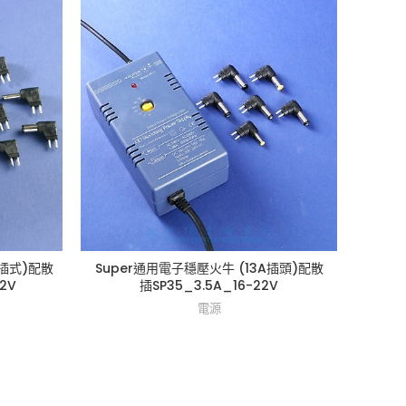
直插式)配散
Super通用電子穩壓火牛 (13A插頭)配散
Sup
2V
插SP35_3.5A_16-22V
電源