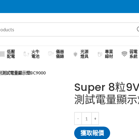
低壓
火牛
儀器
光源
專業
弱電
配電
電池
儀錶
燈具
線材
系統
)附測試電量顯示燈BC9000
Super 8粒
測試電量顯示燈
獲取報價