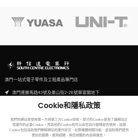
澳門一站式電子零件及工程產品專門店
澳門連勝馬路43號及墨山街2-2B號華富閣地下
Tel: (853) 2830 7910
Cookie和隱私政策
Email: sales@scecl.com
我們的網站會使用第一方與第三方Cookie技術。部分的Cookie是為了讓網站正
常運作的必要Cookie。而其他的Cookie則可以由您自行選擇是否使用，這類
Cookie包括協助我們瞭解網站的運作狀況、社群媒體相關功能、並協助我們提供
更好的服務、使用經驗、與您相關的內容與廣告。