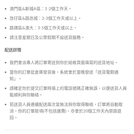
澳門區&新城A區：1-2個工作天。
氹仔區&路氹城：2-3個工作天或以上。
路環區&澳大：3-5個工作天或以上。
請注意星期日及公眾假期不設送貨服務。
配送詳情
我們會派專人將訂單寄送到你於結帳頁面填寫的送貨地址。
當你的訂單從倉庫發貨後，系統會於當晚發送「送貨電郵通
知」。
請確定你於提交訂單時填上的電話號碼正確無誤，以便送貨人員
能順利與你聯絡。
若送貨人員連續配送兩次皆無法與你取得聯絡，訂單將自動取
消，你的訂單款項(不包括運費)，亦會於20個工作天內原路退
回。