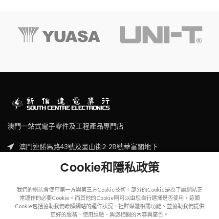
澳門一站式電子零件及工程產品專門店
澳門連勝馬路43號及墨山街2-2B號華富閣地下
Tel: (853) 2830 7910
Cookie和隱私政策
Email: sales@scecl.com
我們的網站會使用第一方與第三方Cookie技術。部分的Cookie是為了讓網站正
常運作的必要Cookie。而其他的Cookie則可以由您自行選擇是否使用，這類
Cookie包括協助我們瞭解網站的運作狀況、社群媒體相關功能、並協助我們提供
更好的服務、使用經驗、與您相關的內容與廣告。