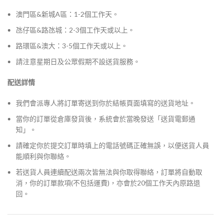
澳門區&新城A區：1-2個工作天。
氹仔區&路氹城：2-3個工作天或以上。
路環區&澳大：3-5個工作天或以上。
請注意星期日及公眾假期不設送貨服務。
配送詳情
我們會派專人將訂單寄送到你於結帳頁面填寫的送貨地址。
當你的訂單從倉庫發貨後，系統會於當晚發送「送貨電郵通
知」。
請確定你於提交訂單時填上的電話號碼正確無誤，以便送貨人員
能順利與你聯絡。
若送貨人員連續配送兩次皆無法與你取得聯絡，訂單將自動取
消，你的訂單款項(不包括運費)，亦會於20個工作天內原路退
回。