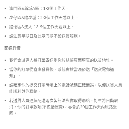
澳門區&新城A區：1-2個工作天。
氹仔區&路氹城：2-3個工作天或以上。
路環區&澳大：3-5個工作天或以上。
請注意星期日及公眾假期不設送貨服務。
配送詳情
我們會派專人將訂單寄送到你於結帳頁面填寫的送貨地址。
當你的訂單從倉庫發貨後，系統會於當晚發送「送貨電郵通
知」。
請確定你於提交訂單時填上的電話號碼正確無誤，以便送貨人員
能順利與你聯絡。
若送貨人員連續配送兩次皆無法與你取得聯絡，訂單將自動取
消，你的訂單款項(不包括運費)，亦會於20個工作天內原路退
回。