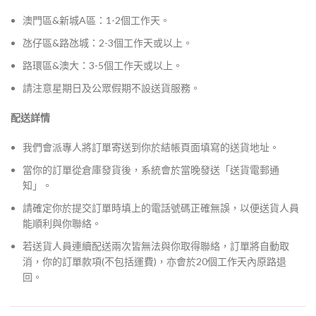
澳門區&新城A區：1-2個工作天。
氹仔區&路氹城：2-3個工作天或以上。
路環區&澳大：3-5個工作天或以上。
請注意星期日及公眾假期不設送貨服務。
配送詳情
我們會派專人將訂單寄送到你於結帳頁面填寫的送貨地址。
當你的訂單從倉庫發貨後，系統會於當晚發送「送貨電郵通
知」。
請確定你於提交訂單時填上的電話號碼正確無誤，以便送貨人員
能順利與你聯絡。
若送貨人員連續配送兩次皆無法與你取得聯絡，訂單將自動取
消，你的訂單款項(不包括運費)，亦會於20個工作天內原路退
回。