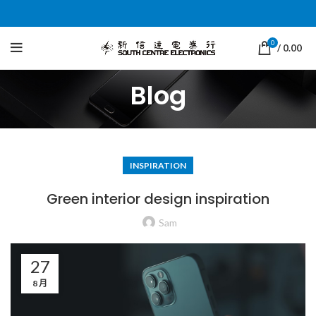
0
/
0.00
Blog
INSPIRATION
Green interior design inspiration
Sam
27
8 月