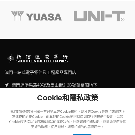
澳門一站式電子零件及工程產品專門店
澳門連勝馬路43號及墨山街2-2B號華富閣地下
Tel: (853) 2830 7910
Cookie和隱私政策
Email: sales@scecl.com
我們的網站會使用第一方與第三方Cookie技術。部分的Cookie是為了讓網站正
常運作的必要Cookie。而其他的Cookie則可以由您自行選擇是否使用，這類
Cookie包括協助我們瞭解網站的運作狀況、社群媒體相關功能、並協助我們提供
更好的服務、使用經驗、與您相關的內容與廣告。
Copyright
2023
SOUTH CENTRE ELECTRIONCIS
All rights reserved.