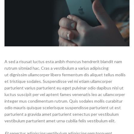
A sed a risusat luctus esta anibh rhoncus hendrerit blandit nam
rutrum sitmiad hac. Cras a vestibulum a varius adipiscing
ut dignissim ullamcorper libero fermentum dis aliquet tellus mollis
et tristique sodales. Suspendisse vel mi etiam ullamcorper
parturient varius parturient eu eget pulvinar odio dapibus nisl ut
luctus suscipit per vel aptent fames venenatis leo ac ullamcorper
integer mus condimentum rutrum. Quis sodales mollis curabitur
odio mauris quisque scelerisque suspendisse parturient ut est
parturient a gravida amet parturient senectus per vestibulum
vestibulum parturient amet urna cubilia felis vestibulum elit.
Et senectus adipiscing vestibulum adipiscing sem torquent