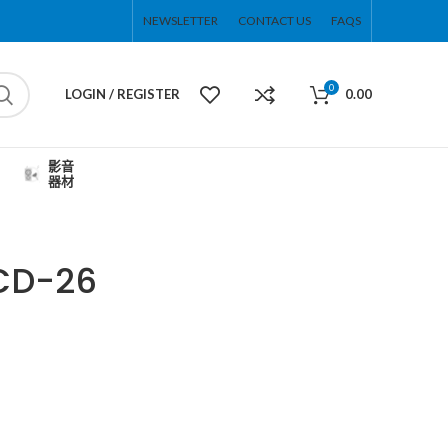
NEWSLETTER
CONTACT US
FAQS
0
LOGIN / REGISTER
0.00
影音
器材
CD-26