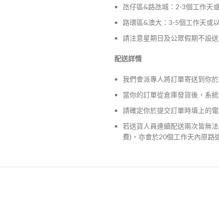
氹仔區&路氹城：2-3個工作天
路環區&澳大：3-5個工作天或
請注意星期日及公眾假期不設送
配送詳情
我們會派專人將訂單寄送到你於
當你的訂單從倉庫發貨後，系統
請確定你於提交訂單時填上的電
若送貨人員連續配送兩次皆無法
費)，亦會於20個工作天內原路