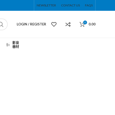
NEWSLETTER
CONTACT US
FAQS
0
LOGIN / REGISTER
0.00
影音
器材