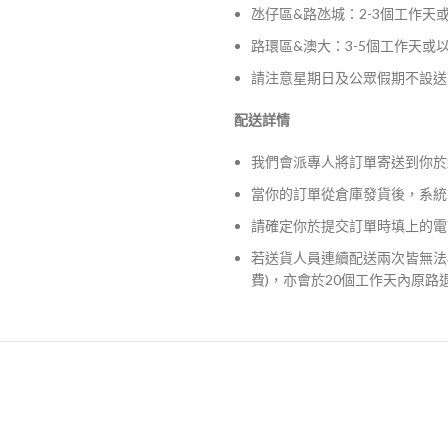
氹仔區&路氹城：2-3個工作天
路環區&澳大：3-5個工作天或
請注意星期日及公眾假期不設送
配送詳情
我們會派專人將訂單寄送到你於
當你的訂單從倉庫發貨後，系統
請確定你於提交訂單時填上的電
若送貨人員連續配送兩次皆無法
費)，亦會於20個工作天內原路