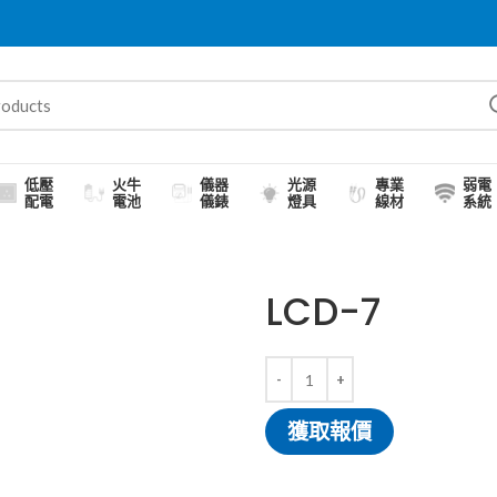
低壓
火牛
儀器
光源
專業
弱電
配電
電池
儀錶
燈具
線材
系統
LCD-7
獲取報價